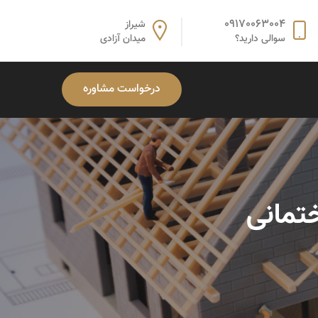
09170063004
شیراز
سوالی دارید؟
میدان آزادی
درخواست مشاوره
تمانی