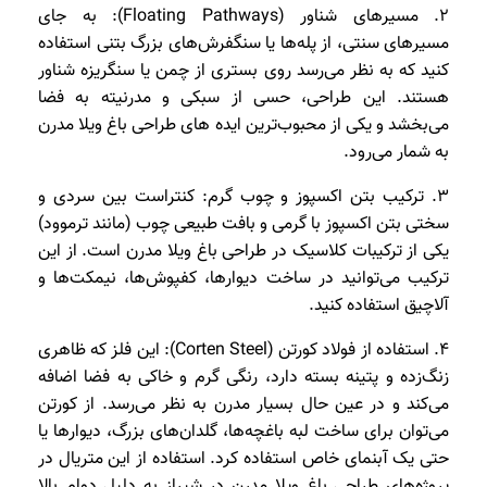
2. مسیرهای شناور (Floating Pathways): به جای
مسیرهای سنتی، از پله‌ها یا سنگفرش‌های بزرگ بتنی استفاده
کنید که به نظر می‌رسد روی بستری از چمن یا سنگریزه شناور
هستند. این طراحی، حسی از سبکی و مدرنیته به فضا
می‌بخشد و یکی از محبوب‌ترین ایده های طراحی باغ ویلا مدرن
به شمار می‌رود.
3. ترکیب بتن اکسپوز و چوب گرم: کنتراست بین سردی و
سختی بتن اکسپوز با گرمی و بافت طبیعی چوب (مانند ترموود)
یکی از ترکیبات کلاسیک در طراحی باغ ویلا مدرن است. از این
ترکیب می‌توانید در ساخت دیوارها، کفپوش‌ها، نیمکت‌ها و
آلاچیق استفاده کنید.
4. استفاده از فولاد کورتن (Corten Steel): این فلز که ظاهری
زنگ‌زده و پتینه‌ بسته دارد، رنگی گرم و خاکی به فضا اضافه
می‌کند و در عین حال بسیار مدرن به نظر می‌رسد. از کورتن
می‌توان برای ساخت لبه باغچه‌ها، گلدان‌های بزرگ، دیوارها یا
حتی یک آبنمای خاص استفاده کرد. استفاده از این متریال در
پروژه‌های طراحی باغ ویلا مدرن در شیراز به دلیل دوام بالا