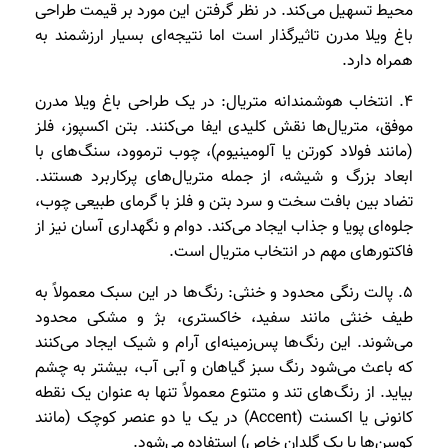
محیط تسهیل می‌کند. در نظر گرفتن این مورد بر قیمت طراحی
باغ ویلا مدرن تاثیرگذار است اما نتیجه‌ای بسیار ارزشمند به
همراه دارد.
4. انتخاب هوشمندانه متریال: در یک طراحی باغ ویلا مدرن
موفق، متریال‌ها نقش کلیدی ایفا می‌کنند. بتن اکسپوز، فلز
(مانند فولاد کورتن یا آلومینیوم)، چوب ترموود، سنگ‌های با
ابعاد بزرگ و شیشه، از جمله متریال‌های پرکاربرد هستند.
تضاد بین بافت سخت و سرد بتن و فلز با گرمای طبیعی چوب،
جلوه‌ای پویا و جذاب ایجاد می‌کند. دوام و نگهداری آسان نیز از
فاکتورهای مهم در انتخاب متریال است.
5. پالت رنگی محدود و خنثی: رنگ‌ها در این سبک معمولاً به
طیف خنثی مانند سفید، خاکستری، بژ و مشکی محدود
می‌شوند. این رنگ‌ها پس‌زمینه‌ای آرام و شیک ایجاد می‌کنند
که باعث می‌شود رنگ سبز گیاهان و آبی آب، بیشتر به چشم
بیاید. از رنگ‌های تند و متنوع معمولاً تنها به عنوان یک نقطه
کانونی یا اکسنت (Accent) در یک یا دو عنصر کوچک (مانند
کوسن‌ها یا یک گلدان خاص) استفاده می‌شود.