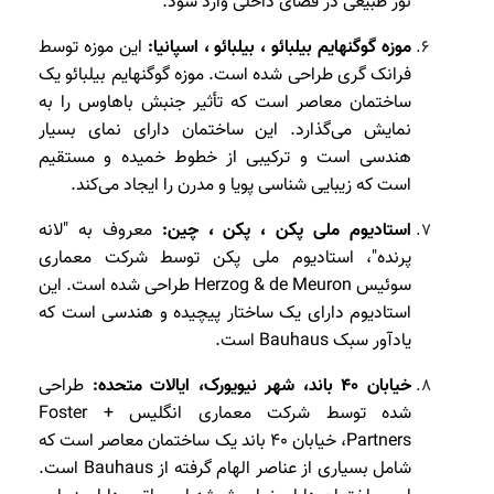
نور طبیعی در فضای داخلی وارد شود.
موزه گوگنهایم بیلبائو ، بیلبائو ، اسپانیا:
این موزه توسط
فرانک گری طراحی شده است. موزه گوگنهایم بیلبائو یک
ساختمان معاصر است که تأثیر جنبش باهاوس را به
نمایش می‌گذارد. این ساختمان دارای نمای بسیار
هندسی است و ترکیبی از خطوط خمیده و مستقیم
است که زیبایی شناسی پویا و مدرن را ایجاد می‌کند.
استادیوم ملی پکن ، پکن ، چین:
معروف به "لانه
پرنده"، استادیوم ملی پکن توسط شرکت معماری
سوئیس Herzog & de Meuron طراحی شده است. این
استادیوم دارای یک ساختار پیچیده و هندسی است که
یادآور سبک Bauhaus است.
خیابان 40 باند، شهر نیویورک، ایالات متحده:
طراحی
شده توسط شرکت معماری انگلیس Foster +
Partners، خیابان 40 باند یک ساختمان معاصر است که
شامل بسیاری از عناصر الهام گرفته از Bauhaus است.