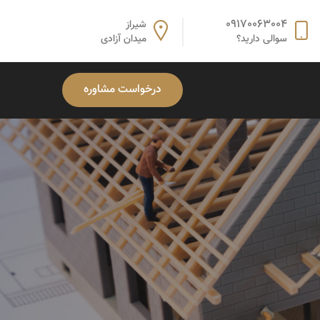
09170063004
شیراز
سوالی دارید؟
میدان آزادی
درخواست مشاوره